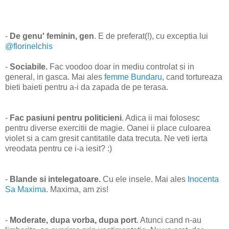
-
De genu' feminin, gen
. E de preferat(!), cu exceptia lui
@florinelchis
-
Sociabile.
Fac voodoo doar in mediu controlat si in
general, in gasca. Mai ales
femme Bundaru
, cand tortureaza
bieti baieti pentru a-i da zapada de pe terasa.
-
Fac pasiuni pentru politicieni
. Adica ii mai folosesc
pentru diverse exercitii de magie. Oanei ii place culoarea
violet si a cam gresit cantitatile data trecuta. Ne veti ierta
vreodata pentru ce i-a iesit? :)
-
Blande si intelegatoare.
Cu ele insele. Mai ales
Inocenta
Sa Maxima
. Maxima, am zis!
-
Moderate, dupa vorba, dupa port
. Atunci cand n-au