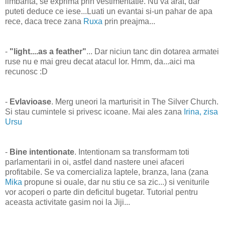
limbarita, se exprima prin vestimentatie. Nu va arat, dar
puteti deduce ce iese...Luati un evantai si-un pahar de apa
rece, daca trece zana
Ruxa
prin preajma...
-
"light....as a feather"
... Dar niciun tanc din dotarea armatei
ruse nu e mai greu decat atacul lor. Hmm, da...aici ma
recunosc :D
-
Evlavioase
. Merg uneori la marturisit in The Silver Church.
Si stau cumintele si privesc icoane. Mai ales zana
Irina, zisa
Ursu
-
Bine intentionate
. Intentionam sa transformam toti
parlamentarii in oi, astfel dand nastere unei afaceri
profitabile. Se va comercializa laptele, branza, lana (zana
Mika
propune si ouale, dar nu stiu ce sa zic...) si veniturile
vor acoperi o parte din deficitul bugetar. Tutorial pentru
aceasta activitate gasim noi la Jiji...