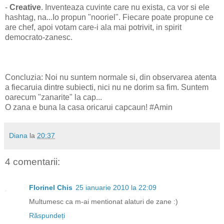
-
Creative
. Inventeaza cuvinte care nu exista, ca vor si ele
hashtag, na...Io propun "nooriel". Fiecare poate propune ce
are chef, apoi votam care-i ala mai potrivit, in spirit
democrato-zanesc.
Concluzia: Noi nu suntem normale si, din observarea atenta
a fiecaruia dintre subiecti, nici nu ne dorim sa fim. Suntem
oarecum "zanarite" la cap...
O zana e buna la casa oricarui capcaun! #Amin
Diana
la
20:37
4 comentarii:
Florinel Chis
25 ianuarie 2010 la 22:09
Multumesc ca m-ai mentionat alaturi de zane :)
Răspundeți